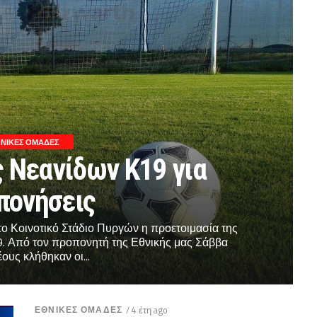
ΝΙΚΕΣ ΟΜΑΔΕΣ
 Νεανίδων Κ19 για
πονήσεις
το Κοινοτικό Στάδιο Πυργών η προετοιμασία της
. Από τον προπονητή της Εθνικής μας Σάββα
ους κλήθηκαν οι...
ΕΘΝΙΚΕΣ ΟΜΑΔΕΣ
/ 4 έτη ago