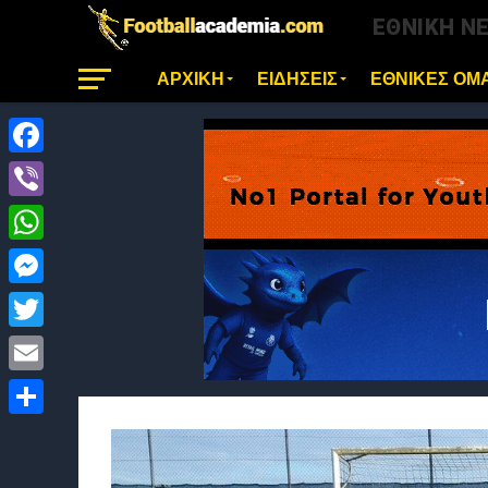
ΕΘΝΙΚΗ Ν
ΑΡΧΙΚΗ
ΕΙΔΗΣΕΙΣ
ΕΘΝΙΚΕΣ ΟΜ
Facebook
Viber
WhatsApp
Messenger
Twitter
Email
Μοιραστείτε