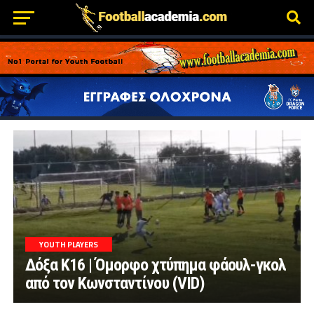
YOUTH PLAYERS
Δόξα Κ16 | Όμορφο χτύπημα φάουλ-γκολ
από τον Κωνσταντίνου (VID)