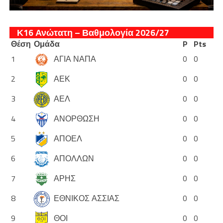
Κ16 Ανώτατη – Βαθμολογία 2026/27
Θέση
Ομάδα
P
Pts
1
ΑΓΙΑ ΝΑΠΑ
0
0
2
ΑΕΚ
0
0
3
ΑΕΛ
0
0
4
ΑΝΟΡΘΩΣΗ
0
0
5
ΑΠΟΕΛ
0
0
6
ΑΠΟΛΛΩΝ
0
0
7
ΑΡΗΣ
0
0
8
ΕΘΝΙΚΟΣ ΑΣΣΙΑΣ
0
0
9
ΘΟΙ
0
0