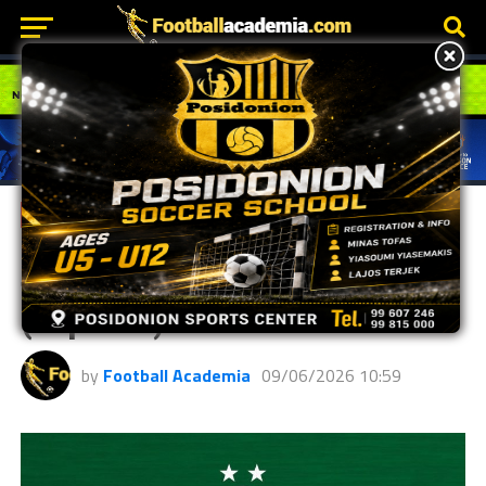
GRASSROOTS
Ομόνοια | Κενές θέσεις
προπονητών Grassroots
(Λάρνακα).
by
Football Academia
09/06/2026 10:59