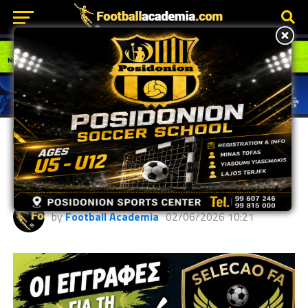
GRASSROOTS
Selecao FA | Έναρξη εγγραφών
για τη νέα σεζόν 2026/27
by
Football Academia
02/06/2026 10:21