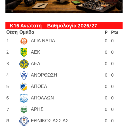
Κ16 Ανώτατη – Βαθμολογία 2026/27
Θέση
Ομάδα
P
Pts
1
ΑΓΙΑ ΝΑΠΑ
0
0
2
ΑΕΚ
0
0
3
ΑΕΛ
0
0
4
ΑΝΟΡΘΩΣΗ
0
0
5
ΑΠΟΕΛ
0
0
6
ΑΠΟΛΛΩΝ
0
0
7
ΑΡΗΣ
0
0
8
ΕΘΝΙΚΟΣ ΑΣΣΙΑΣ
0
0