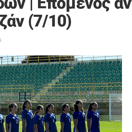
δων | Επόμενος α
ζάν (7/10)
6