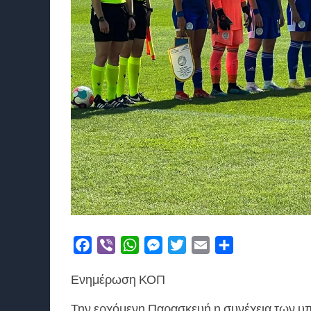
Facebook
Viber
WhatsApp
Messenger
Twitter
Email
Μοιραστείτε
Ενημέρωση ΚΟΠ
Την ερχόμενη Παρασκευή η συνέχεια των υ