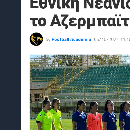
Εθνική Νεανί
το Αζερμπαϊτ
by
Football Academia
05/10/2022 11:1