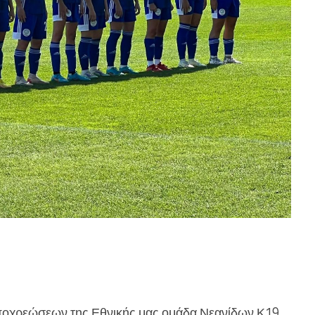
ποχρεώσεων της Εθνικής μας ομάδα Νεανίδων Κ19