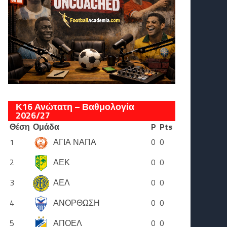
Κ16 Ανώτατη – Βαθμολογία
2026/27
Θέση
Ομάδα
P
Pts
1
ΑΓΙΑ ΝΑΠΑ
0
0
2
ΑΕΚ
0
0
3
ΑΕΛ
0
0
4
ΑΝΟΡΘΩΣΗ
0
0
5
ΑΠΟΕΛ
0
0