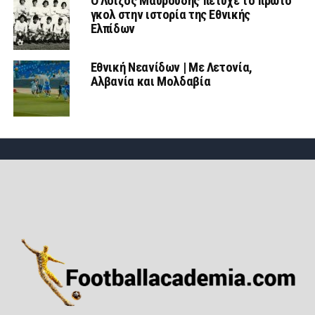
Ο Λοϊζος Μαυρουδής πέτυχε το πρώτο
γκολ στην ιστορία της Εθνικής
Ελπίδων
Εθνική Νεανίδων | Mε Λετονία,
Αλβανία και Μολδαβία