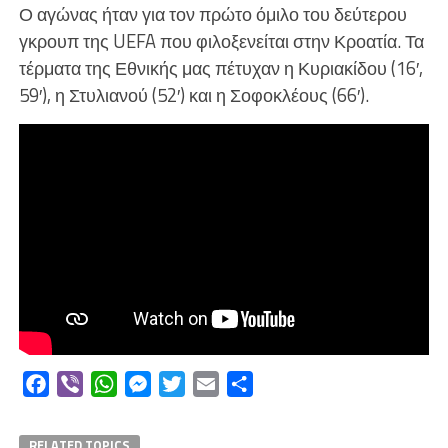
Ο αγώνας ήταν για τον πρώτο όμιλο του δεύτερου
γκρουπ της UEFA που φιλοξενείται στην Κροατία. Τα
τέρματα της Εθνικής μας πέτυχαν η Κυριακίδου (16′,
59′), η Στυλιανού (52′) και η Σοφοκλέους (66′).
Facebook
Viber
WhatsApp
Messenger
Twitter
Email
Μοιραστείτε
RELATED TOPICS