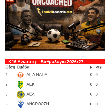
Κ16 Ανώτατη – Βαθμολογία 2026/27
Θέση
Ομάδα
P
Pts
1
ΑΓΙΑ ΝΑΠΑ
0
0
2
ΑΕΚ
0
0
3
ΑΕΛ
0
0
4
ΑΝΟΡΘΩΣΗ
0
0