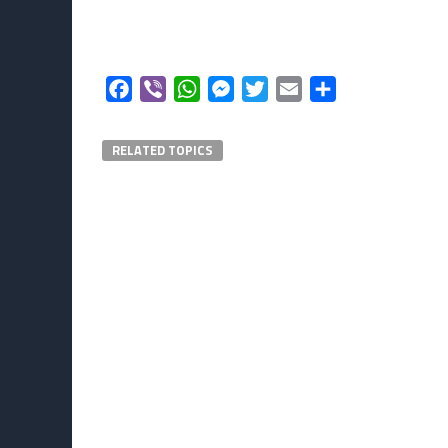
Facebook
Viber
WhatsApp
Messenger
Twitter
Email
Μοιραστείτε
RELATED TOPICS