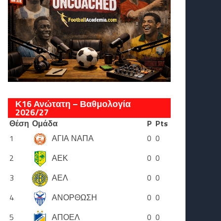
Κ16 Ανώτατη – Βαθμολογία
2026/27
Θέση
Ομάδα
P
Pts
1
ΑΓΙΑ ΝΑΠΑ
0
0
2
ΑΕΚ
0
0
3
ΑΕΛ
0
0
4
ΑΝΟΡΘΩΣΗ
0
0
5
ΑΠΟΕΛ
0
0