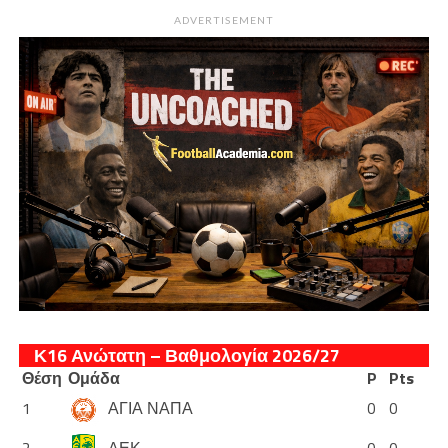
ADVERTISEMENT
Κ16 Ανώτατη – Βαθμολογία 2026/27
Θέση
Ομάδα
P
Pts
1
ΑΓΙΑ ΝΑΠΑ
0
0
2
ΑΕΚ
0
0