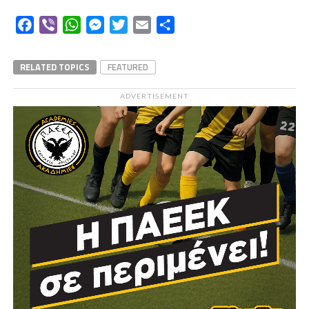
Facebook
Viber
WhatsApp
Messenger
Twitter
Email
Μοιραστείτε
RELATED TOPICS
FEATURED
ADVERTISEMENT