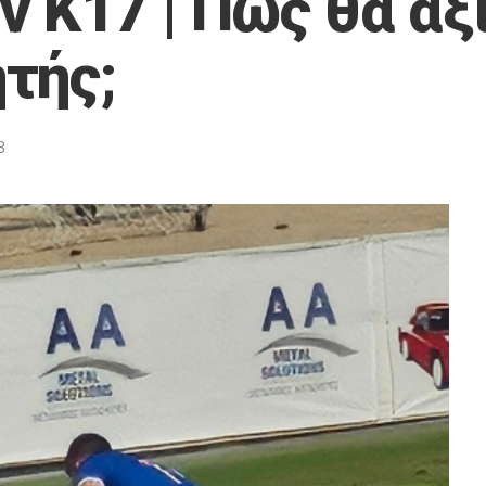
ν Κ17 | Πως θα αξ
τής;
3