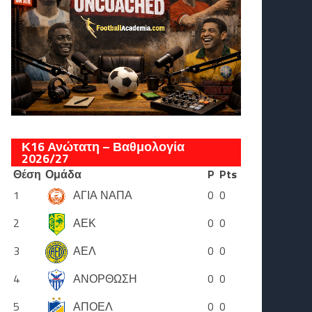
Κ16 Ανώτατη – Βαθμολογία
2026/27
Θέση
Ομάδα
P
Pts
1
ΑΓΙΑ ΝΑΠΑ
0
0
2
ΑΕΚ
0
0
3
ΑΕΛ
0
0
4
ΑΝΟΡΘΩΣΗ
0
0
5
ΑΠΟΕΛ
0
0