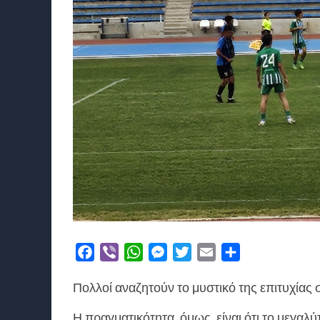
Facebook
Viber
WhatsApp
Messenger
Twitter
Email
Μοιραστείτε
Πολλοί αναζητούν το μυστικό της επιτυχίας 
Η πραγματικότητα, όμως, είναι ότι το μεγαλ