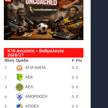
Κ16 Ανώτατη – Βαθμολογία
2026/27
Θέση
Ομάδα
P
Pts
1
ΑΓΙΑ ΝΑΠΑ
0
0
2
ΑΕΚ
0
0
3
ΑΕΛ
0
0
4
ΑΝΟΡΘΩΣΗ
0
0
5
ΑΠΟΕΛ
0
0