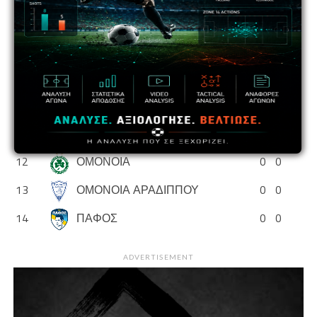
7
ΑΡΗΣ
0
0
8
ΕΘΝΙΚΟΣ ΑΣΣΙΑΣ
0
0
9
ΘΟΙ
0
0
10
ΝΕΑ ΣΑΛΑΜΙΝΑ
0
0
11
ΟΛΥΜΠΙΑΚΟΣ
0
0
12
ΟΜΟΝΟΙΑ
0
0
13
ΟΜΟΝΟΙΑ ΑΡΑΔΙΠΠΟΥ
0
0
14
ΠΑΦΟΣ
0
0
ADVERTISEMENT