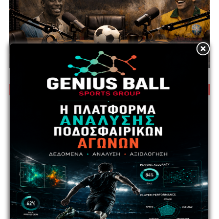
Κ16 Ανώτατη – Βαθμολογία 2026/27
Θέση
Ομάδα
P
Pts
1
ΑΓΙΑ ΝΑΠΑ
0
0
2
ΑΕΚ
0
0
3
ΑΕΛ
0
0
4
ΑΝΟΡΘΩΣΗ
0
0
5
ΑΠΟΕΛ
0
0
6
ΑΠΟΛΛΩΝ
0
0