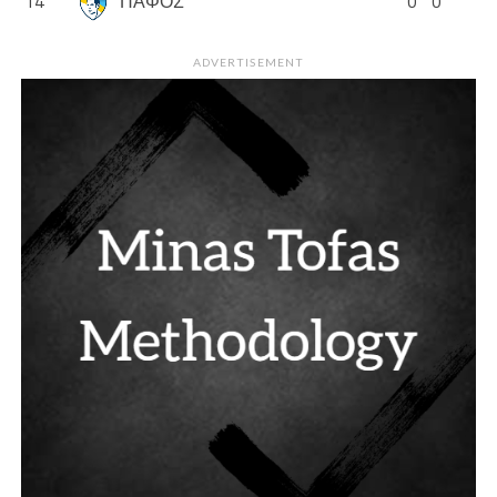
14
ΠΑΦΟΣ
0
0
ADVERTISEMENT