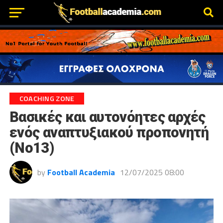
COACHING ZONE
Βασικές και αυτονόητες αρχές
ενός αναπτυξιακού προπονητή
(Νο13)
by
Football Academia
12/07/2025 08:00