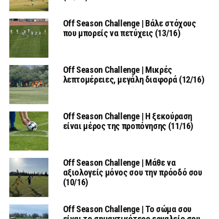
Off Season Challenge | Βάλε στόχους
που μπορείς να πετύχεις (13/16)
Off Season Challenge | Μικρές
λεπτομέρειες, μεγάλη διαφορά (12/16)
Off Season Challenge | Η ξεκούραση
είναι μέρος της προπόνησης (11/16)
Off Season Challenge | Μάθε να
αξιολογείς μόνος σου την πρόοδό σου
(10/16)
Off Season Challenge | Το σώμα σου
είναι το σημαντικότερο εργαλείο σου