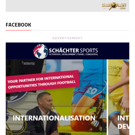
FACEBOOK
ADVERTISEMENT