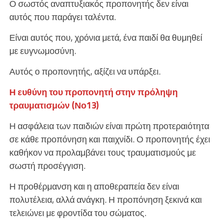
Ο σωστός αναπτυξιακός προπονητής δεν είναι
αυτός που παράγει ταλέντα.
Είναι αυτός που, χρόνια μετά, ένα παιδί θα θυμηθεί
με ευγνωμοσύνη.
Αυτός ο προπονητής, αξίζει να υπάρξει.
Η ευθύνη του προπονητή στην πρόληψη
τραυματισμών
(Νο13)
Η ασφάλεια των παιδιών είναι πρώτη προτεραιότητα
σε κάθε προπόνηση και παιχνίδι. Ο προπονητής έχει
καθήκον να προλαμβάνει τους τραυματισμούς με
σωστή προσέγγιση.
Η προθέρμανση και η αποθεραπεία δεν είναι
πολυτέλεια, αλλά ανάγκη. Η προπόνηση ξεκινά και
τελειώνει με φροντίδα του σώματος.