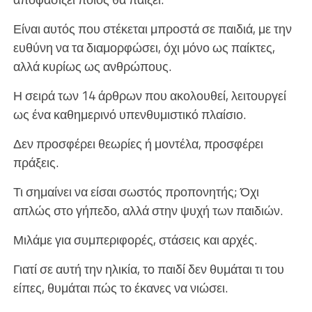
Είναι αυτός που στέκεται μπροστά σε παιδιά, με την
ευθύνη να τα διαμορφώσει, όχι μόνο ως παίκτες,
αλλά κυρίως ως ανθρώπους.
Η σειρά των 14 άρθρων που ακολουθεί, λειτουργεί
ως ένα καθημερινό υπενθυμιστικό πλαίσιο.
Δεν προσφέρει θεωρίες ή μοντέλα, προσφέρει
πράξεις.
Τι σημαίνει να είσαι σωστός προπονητής; Όχι
απλώς στο γήπεδο, αλλά στην ψυχή των παιδιών.
Μιλάμε για συμπεριφορές, στάσεις και αρχές.
Γιατί σε αυτή την ηλικία, το παιδί δεν θυμάται τι του
είπες, θυμάται πώς το έκανες να νιώσει.