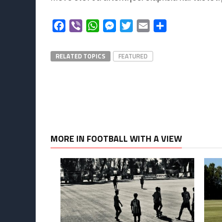
Facebook
Viber
WhatsApp
Messenger
Twitter
Email
Μοιραστείτε
RELATED TOPICS
FEATURED
MORE IN FOOTBALL WITH A VIEW