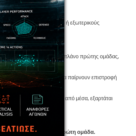
ίεση από γονείς, μάνατζερ ή εξωτερικούς
ε άλλη ομάδα.
συμμετοχής και προπονητικό πλάνο πρώτης ομάδας,
νδύουν συμβόλαια χωρίς να παίρνουν επιστροφή
τα. Χωρίς ανάδειξη παικτών από μέσα, εξαρτάται
ασης από Ακαδημία σε πρώτη ομάδα.