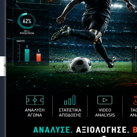
ποδοσφαιρική πολιτική.
Πίεση από περιβάλλοντα ή ατζέντηδες:
Ορισμένες φορές οι ομάδες υποκύπτουν σε π
παράγοντες για να μη χάσουν έναν παίκτη σ
Οι συνέπειες του «χωρίς πλάνο»
Οι παίκτες μένουν στάσιμοι. Χωρίς λεπτά 
δεν εξελίσσονται.
Οι ομάδες δεν έχουν ανταποδοτικότητα.
Επε
στο γήπεδο ή οικονομικό όφελος.
Το κυπριακό ποδόσφαιρο δεν χτίζει ταυτότη
συνεχώς από εξωτερικές αγορές.
Τι θα έπρεπε να γίνει;
Ανάπτυξη ξεκάθαρης στρατηγικής μετάβ