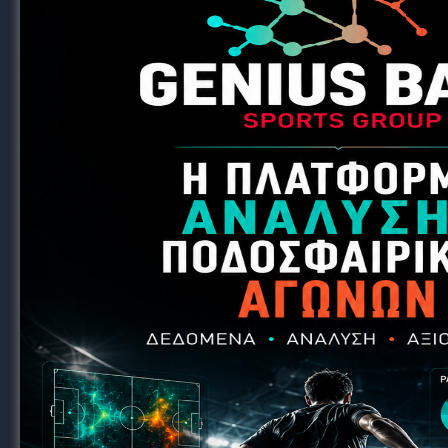
Οι περισσότεροι νεαροί που υπογράφουν δε
Δεν εντάσσονται καν στις καθημερινές προ
Δανείζονται άναρχα, πολλές φορές σε ομάδε
υποβαθμισμένο επίπεδο προπόνησης.
Κάποιοι μένουν στην Κ19 έως και τα 20 του
Τι κρύβεται πίσω από τα επαγγελματικά
Ασφάλιση δικαιωμάτων (και τροφείων):
Πολλές ομάδες υπογράφουν επαγγελματικά 
να διασφαλίσουν τυχόν μεταγραφικά οφέλη ή 
ή ότι τον θέλουν στο ρόστερ.
Εικόνα προς τα έξω:
Οι ανακοινώσεις επαγγελματικών συμβολαίω
χωρίς απαραίτητα να υπάρχει ουσία πίσω από