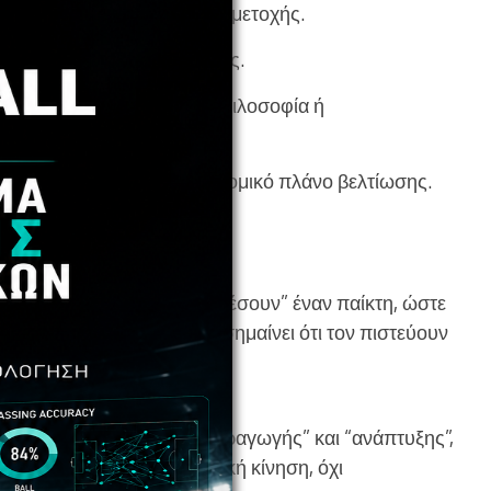
ν παίρνουν ούτε λεπτό συμμετοχής.
πονήσεις της πρώτης ομάδας.
ς με εντελώς διαφορετική φιλοσοφία ή
ς χωρίς ξεκάθαρο ρόλο ή ατομικό πλάνο βελτίωσης.
 συμβόλαια;
συμβόλαια με σκοπό να “δέσουν” έναν παίκτη, ώστε
τροφεία στο μέλλον. Δεν σημαίνει ότι τον πιστεύουν
ν δίνουν την αίσθηση “παραγωγής” και “ανάπτυξης”,
 αυτές. Είναι επικοινωνιακή κίνηση, όχι