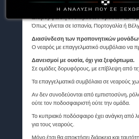
Με στόχους, φάσεις, ατομικά πλάνα και συνε
Διαμόρφωση ενδιάμεσων ομάδων (Β’ ομ
Όπως γίνεται σε Ισπανία, Πορτογαλία ή Βέλ
Διασύνδεση των προπονητικών μονάδω
Ο νεαρός με επαγγελματικό συμβόλαιο να π
Δανεισμοί με ουσία, όχι για ξεφόρτωμα.
Σε ομάδες δορυφόρους, με επίβλεψη από τεχ
Τα επαγγελματικά συμβόλαια σε νεαρούς χωρί
Αν δεν συνοδεύονται από εμπιστοσύνη, ρόλο
ούτε τον ποδοσφαιριστή ούτε την ομάδα.
Το κυπριακό ποδόσφαιρο έχει ανάγκη από λ
για τους νεαρούς.
Μόνο έτσι θα αποκτήσει διάρκεια και ταυτότη