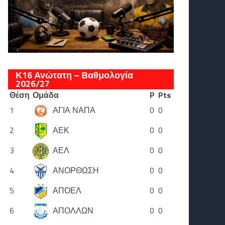
Κ16 Ανώτατη – Βαθμολογία
2026/27
Θέση
Ομάδα
P
Pts
1
ΑΓΙΑ ΝΑΠΑ
0
0
2
ΑΕΚ
0
0
3
ΑΕΛ
0
0
4
ΑΝΟΡΘΩΣΗ
0
0
5
ΑΠΟΕΛ
0
0
6
ΑΠΟΛΛΩΝ
0
0