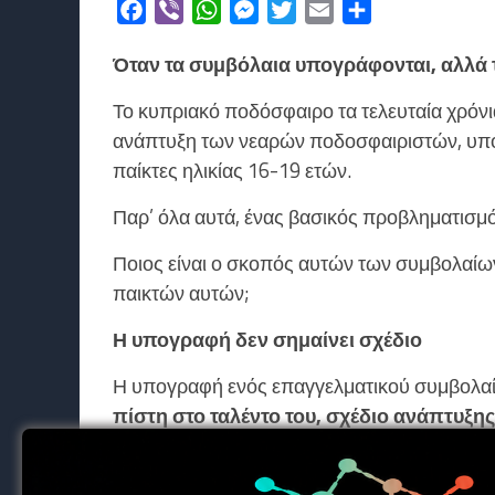
Facebook
Viber
WhatsApp
Messenger
Twitter
Email
Μοιραστείτε
Όταν τα συμβόλαια υπογράφονται, αλλά 
Το κυπριακό ποδόσφαιρο τα τελευταία χρόνια
ανάπτυξη των νεαρών ποδοσφαιριστών, υπ
παίκτες ηλικίας 16-19 ετών.
Παρ’ όλα αυτά, ένας βασικός προβληματισμό
Ποιος είναι ο σκοπός αυτών των συμβολαίω
παικτών αυτών;
Η υπογραφή δεν σημαίνει σχέδιο
Η υπογραφή ενός επαγγελματικού συμβολαί
πίστη στο ταλέντο του, σχέδιο ανάπτυξη
Στην πράξη, όμως, στην Κύπρο παρατηρείται 