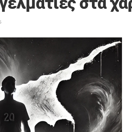
γελματίες στα χα
6