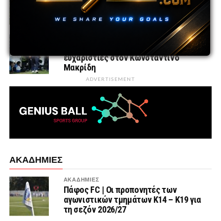
Λιθουανία και την Ιαπωνία στην Κύπρο
πριν τις επίσημες υποχρεώσεις
ΕΘΝΙΚΕΣ ΟΜΑΔΕΣ
ΚΟΠ | Λύση της συνεργασίας και
ευχαριστίες στον Κωνσταντίνο
Μακρίδη
ADVERTISEMENT
ΑΚΑΔΗΜΙΕΣ
ΑΚΑΔΗΜΙΕΣ
Πάφος FC | Οι προπονητές των
αγωνιστικών τμημάτων Κ14 – Κ19 για
τη σεζόν 2026/27