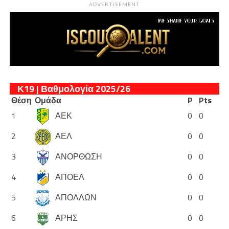
ADVERTISEMENT
Κ19 | Βαθμολογία 2025/26
Θέση
Ομάδα
P
Pts
1
ΑΕΚ
0
0
2
ΑΕΛ
0
0
3
ΑΝΟΡΘΩΣΗ
0
0
4
ΑΠΟΕΛ
0
0
5
ΑΠΟΛΛΩΝ
0
0
6
ΑΡΗΣ
0
0