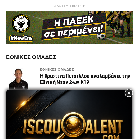
ADVERTISEMENT
ΕΘΝΙΚΕΣ ΟΜΑΔΕΣ
ΕΘΝΙΚΕΣ ΟΜΑΔΕΣ
Η Χριστίνα Πίτσιλλου αναλαμβάνει την
Εθνική Νεανίδων Κ19
ΕΘΝΙΚΕΣ ΟΜΑΔΕΣ
Το πρόγραμμα των Εθνικών ομάδων
Κ21, Κ19 και Κ17 για το φθινόπωρο του
2026
ΕΘΝΙΚΕΣ ΟΜΑΔΕΣ
Εθνική K17 | Φιλικοί αγώνες στη