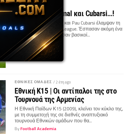
ΕΙΔΗΣΕΙΣ
/ 2 έτη ago
Η νέα Barca | Yamal και Cubarsi…!
Οι νεαροί Lamine Yamal και Pau Cubarsi έλαμψαν τη
βραδιά του Champions League. Έσπασαν ακόμη ένα
ρεκόρ. Όχι μόνο ξεκίνησαν βασικοί...
By
Football Academia
ΕΘΝΙΚΕΣ ΟΜΑΔΕΣ
/ 2 έτη ago
Εθνική Κ15 | Οι αντίπαλοι της στο
Τουρνουά της Αρμενίας
Η Εθνική Παίδων Κ15 (2009), κλείνει τον κύκλο της,
με τη συμμετοχή της σε διεθνές αναπτυξιακό
τουρνουά Εθνικών ομάδων που θα...
By
Football Academia