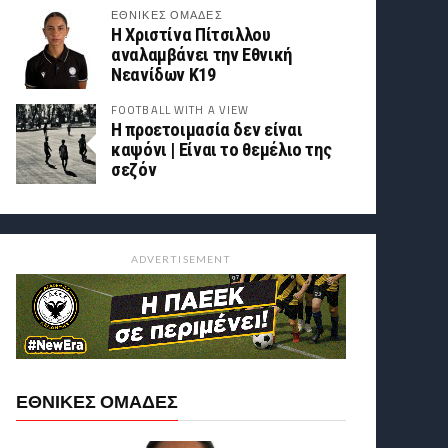
ΕΘΝΙΚΕΣ ΟΜΑΔΕΣ
Η Χριστίνα Πίτσιλλου
αναλαμβάνει την Εθνική
Νεανίδων Κ19
FOOTBALL WITH A VIEW
Η προετοιμασία δεν είναι
καψόνι | Είναι το θεμέλιο της
σεζόν
ADVERTISEMENT
ΕΘΝΙΚΕΣ ΟΜΑΔΕΣ