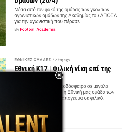
ομάδων (20/4)
Μέσα από τον φακό της ομάδας των γκολ των
αγωνιστικών ομάδων της Ακαδημίας του ΑΠΟΕΛ
για την αγωνιστική που πέρασε.
By
Football Academia
ΕΘΝΙΚΕΣ ΟΜΑΔΕΣ
/ 2 έτη ago
Εθνική Κ17 | Φιλική νίκη επί της
Ουκρανίας
Παίζοντας πολύ καλό ποδόσφαιρο σε μεγάλα
διαστήματα του αγώνα, η Εθνική μας ομάδα των
Παίδων Κ17 νίκησε το απόγευμα σε φιλικό...
By
Football Academia