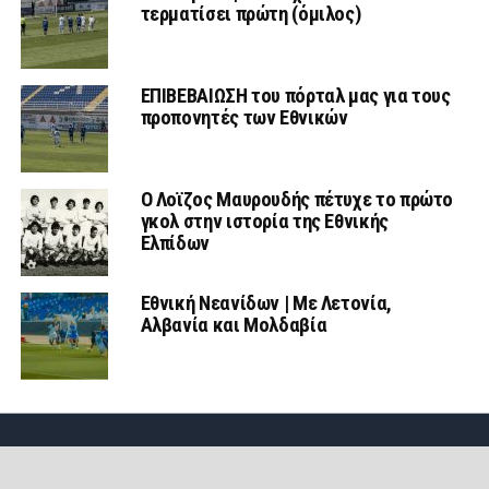
τερματίσει πρώτη (όμιλος)
ΕΠΙΒΕΒΑΙΩΣΗ του πόρταλ μας για τους
προπονητές των Εθνικών
Ο Λοϊζος Μαυρουδής πέτυχε το πρώτο
γκολ στην ιστορία της Εθνικής
Ελπίδων
Εθνική Νεανίδων | Mε Λετονία,
Αλβανία και Μολδαβία