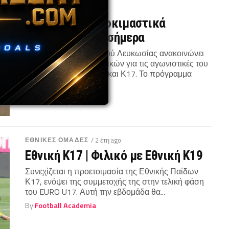
ΑΚΑΔΗΜΙΕΣ
/ 2 έτη ago
Ολυμπιακός | Δοκιμαστικά
Ακαδημίας από σήμερα
Η Ακαδημία Ολυμπιακού Λευκωσίας ανακοινώνει
τη διεξαγωγή δοκιμαστικών για τις αγωνιστικές του
ομάδες Κ14, Κ15, Κ16 και Κ17. Το πρόγραμμα
είναι...
By
Football Academia
ΕΘΝΙΚΕΣ ΟΜΑΔΕΣ
/ 2 έτη ago
Εθνική Κ17 | Φιλικό με Εθνική Κ19
Συνεχίζεται η προετοιμασία της Εθνικής Παίδων
Κ17, ενόψει της συμμετοχής της στην τελική φάση
του EURO U17. Αυτή την εβδομάδα θα...
By
Football Academia