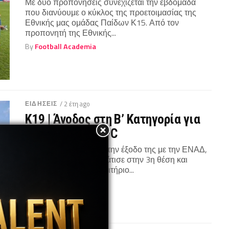
Με δύο προπονήσεις συνεχίζεται την εβδομάδα
που διανύουμε ο κύκλος της προετοιμασίας της
Εθνικής μας ομάδας Παίδων Κ15. Από τον
προπονητή της Εθνικής...
By
Football Academia
ΕΙΔΗΣΕΙΣ
/ 2 έτη ago
Κ19 | Άνοδος στη Β’ Κατηγορία για
τη Γεροσκήπου FC
Μετά το ισόπαλο 0-0 στην έξοδο της με την ΕΝΑΔ,
η Γεροσκήπου FC τερμάτισε στην 3η θέση και
εξασφάλισε το τρίτο εισιτήριο...
By
Football Academia