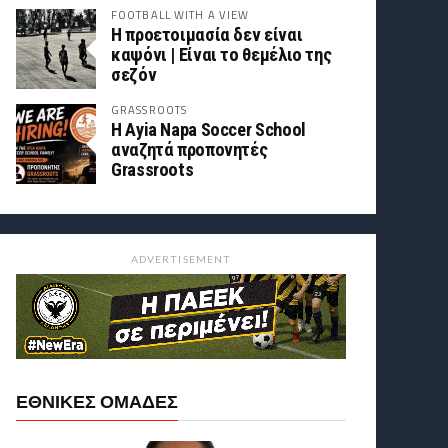
FOOTBALL WITH A VIEW
Η προετοιμασία δεν είναι
καψόνι | Είναι το θεμέλιο της
σεζόν
GRASSROOTS
Η Ayia Napa Soccer School
αναζητά προπονητές
Grassroots
ADVERTISEMENT
ΕΘΝΙΚΕΣ ΟΜΑΔΕΣ