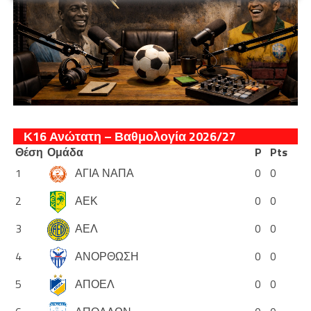
Κ16 Ανώτατη – Βαθμολογία 2026/27
Θέση
Ομάδα
P
Pts
1
ΑΓΙΑ ΝΑΠΑ
0
0
2
ΑΕΚ
0
0
3
ΑΕΛ
0
0
4
ΑΝΟΡΘΩΣΗ
0
0
5
ΑΠΟΕΛ
0
0