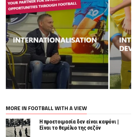
MORE IN FOOTBALL WITH A VIEW
Η προετοιμασία δεν είναι καψόνι |
Είναι το θεμέλιο της σεζόν