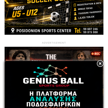
ADVERTISEMENT