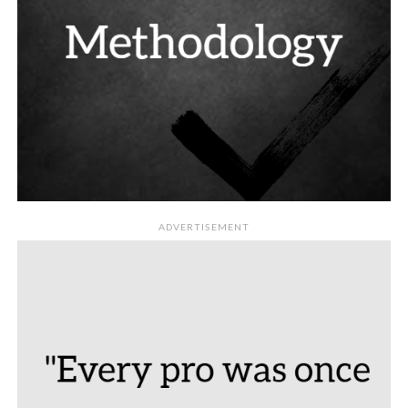
ADVERTISEMENT