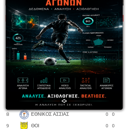
Κ16 Ανώτατη – Βαθμολογία 2026/27
Θέση
Ομάδα
P
Pts
1
ΑΓΙΑ ΝΑΠΑ
0
0
2
ΑΕΚ
0
0
3
ΑΕΛ
0
0
4
ΑΝΟΡΘΩΣΗ
0
0
5
ΑΠΟΕΛ
0
0
6
ΑΠΟΛΛΩΝ
0
0
7
ΑΡΗΣ
0
0
8
ΕΘΝΙΚΟΣ ΑΣΣΙΑΣ
0
0
9
ΘΟΙ
0
0