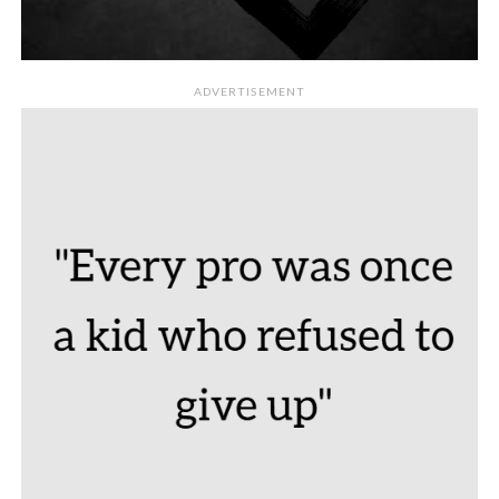
ADVERTISEMENT