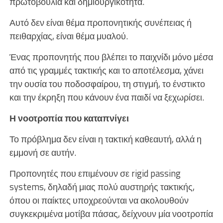
πρωτοβουλία και δημιουργικότητα.
Αυτό δεν είναι θέμα προπονητικής συνέπειας ή
πειθαρχίας, είναι θέμα μυαλού.
Ένας προπονητής που βλέπει το παιχνίδι μόνο μέσα
από τις γραμμές τακτικής και το αποτέλεσμα, χάνει
την ουσία του ποδοσφαίρου, τη στιγμή, το ένστικτο
και την έκρηξη που κάνουν ένα παιδί να ξεχωρίσει.
Η νοοτροπία που καταπνίγει
Το πρόβλημα δεν είναι η τακτική καθεαυτή, αλλά η
εμμονή σε αυτήν.
Προπονητές που επιμένουν σε rigid passing
systems, δηλαδή μιας πολύ αυστηρής τακτικής,
όπου οι παίκτες υποχρεούνται να ακολουθούν
συγκεκριμένα μοτίβα πάσας, δείχνουν μία νοοτροπία