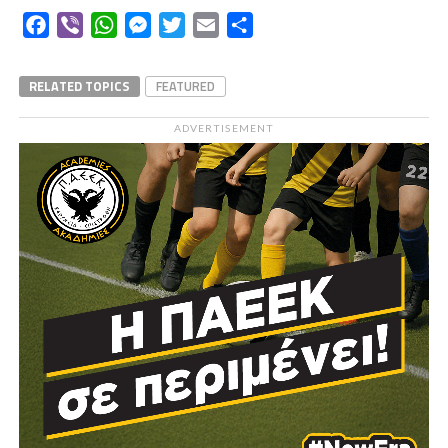
Facebook
Viber
WhatsApp
Messenger
Twitter
Email
Μοιραστείτε
RELATED TOPICS
FEATURED
ADVERTISEMENT