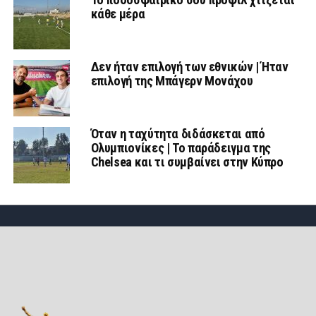
κάθε μέρα
Δεν ήταν επιλογή των εθνικών | Ήταν
επιλογή της Μπάγερν Μονάχου
Όταν η ταχύτητα διδάσκεται από
Ολυμπιονίκες | Το παράδειγμα της
Chelsea και τι συμβαίνει στην Κύπρο