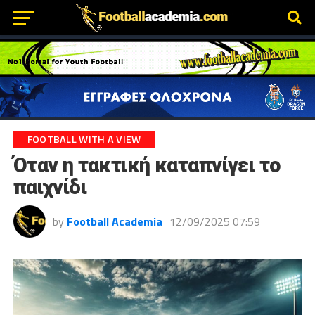
FOOTBALL WITH A VIEW
Όταν η τακτική καταπνίγει το
παιχνίδι
by
Football Academia
12/09/2025 07:59