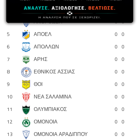
3
ΑΕΛ
0
0
4
ΑΝΟΡΘΩΣΗ
0
0
5
ΑΠΟΕΛ
0
0
6
ΑΠΟΛΛΩΝ
0
0
7
ΑΡΗΣ
0
0
8
ΕΘΝΙΚΟΣ ΑΣΣΙΑΣ
0
0
9
ΘΟΙ
0
0
10
ΝΕΑ ΣΑΛΑΜΙΝΑ
0
0
11
ΟΛΥΜΠΙΑΚΟΣ
0
0
12
ΟΜΟΝΟΙΑ
0
0
13
ΟΜΟΝΟΙΑ ΑΡΑΔΙΠΠΟΥ
0
0