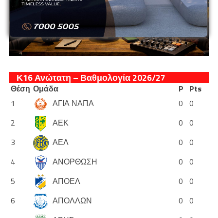
Κ16 Ανώτατη – Βαθμολογία 2026/27
Θέση
Ομάδα
P
Pts
1
ΑΓΙΑ ΝΑΠΑ
0
0
2
ΑΕΚ
0
0
3
ΑΕΛ
0
0
4
ΑΝΟΡΘΩΣΗ
0
0
5
ΑΠΟΕΛ
0
0
6
ΑΠΟΛΛΩΝ
0
0