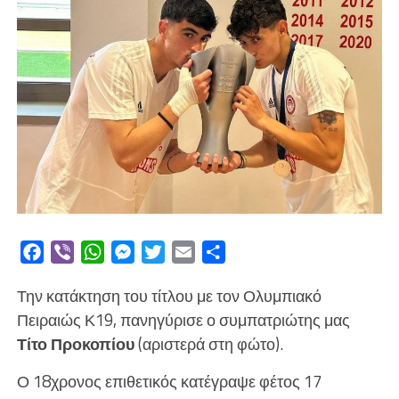
Facebook
Viber
WhatsApp
Messenger
Twitter
Email
Μοιραστείτε
Την κατάκτηση του τίτλου με τον Ολυμπιακό
Πειραιώς Κ19, πανηγύρισε ο συμπατριώτης μας
Τίτο Προκοπίου
(αριστερά στη φώτο).
Ο 18χρονος επιθετικός κατέγραψε φέτος 17