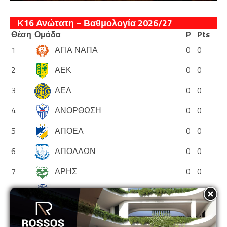
Κ16 Ανώτατη – Βαθμολογία 2026/27
Θέση
Ομάδα
P
Pts
1
ΑΓΙΑ ΝΑΠΑ
0
0
2
ΑΕΚ
0
0
3
ΑΕΛ
0
0
4
ΑΝΟΡΘΩΣΗ
0
0
5
ΑΠΟΕΛ
0
0
6
ΑΠΟΛΛΩΝ
0
0
7
ΑΡΗΣ
0
0
8
ΕΘΝΙΚΟΣ ΑΣΣΙΑΣ
0
0
9
ΘΟΙ
0
0