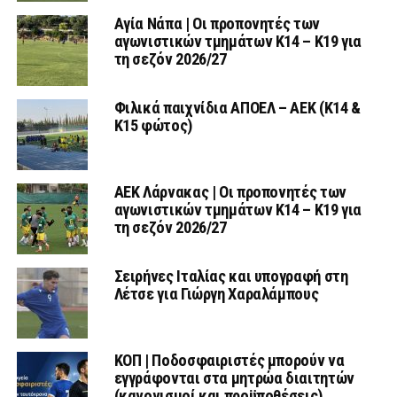
Αγία Νάπα | Οι προπονητές των
αγωνιστικών τμημάτων Κ14 – Κ19 για
τη σεζόν 2026/27
Φιλικά παιχνίδια ΑΠΟΕΛ – ΑΕΚ (Κ14 &
Κ15 φώτος)
AEK Λάρνακας | Οι προπονητές των
αγωνιστικών τμημάτων Κ14 – Κ19 για
τη σεζόν 2026/27
Σειρήνες Ιταλίας και υπογραφή στη
Λέτσε για Γιώργη Χαραλάμπους
ΚΟΠ | Ποδοσφαιριστές μπορούν να
εγγράφονται στα μητρώα διαιτητών
(κανονισμοί και προϋποθέσεις)