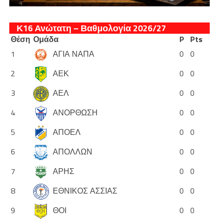
Κ16 Ανώτατη – Βαθμολογία 2026/27
Θέση
Ομάδα
P
Pts
1
ΑΓΙΑ ΝΑΠΑ
0
0
2
ΑΕΚ
0
0
3
ΑΕΛ
0
0
4
ΑΝΟΡΘΩΣΗ
0
0
5
ΑΠΟΕΛ
0
0
6
ΑΠΟΛΛΩΝ
0
0
7
ΑΡΗΣ
0
0
8
ΕΘΝΙΚΟΣ ΑΣΣΙΑΣ
0
0
9
ΘΟΙ
0
0