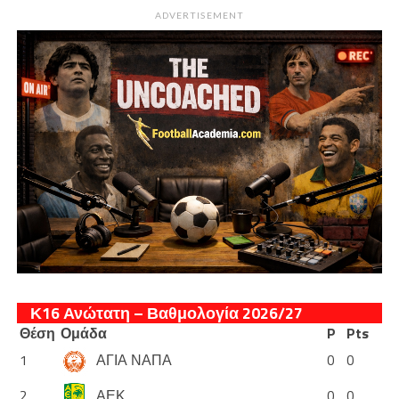
ADVERTISEMENT
Κ16 Ανώτατη – Βαθμολογία 2026/27
Θέση
Ομάδα
P
Pts
1
ΑΓΙΑ ΝΑΠΑ
0
0
2
ΑΕΚ
0
0