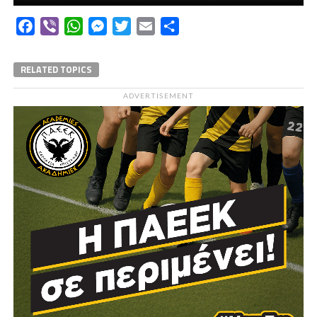
Facebook
Viber
WhatsApp
Messenger
Twitter
Email
Μοιραστείτε
RELATED TOPICS
ADVERTISEMENT