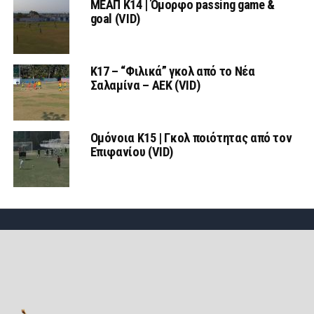
ΜΕΑΠ Κ14 | Όμορφο passing game &
goal (VID)
K17 – “Φιλικά” γκολ από το Νέα
Σαλαμίνα – ΑΕΚ (VID)
Ομόνοια Κ15 | Γκολ ποιότητας από τον
Επιφανίου (VID)