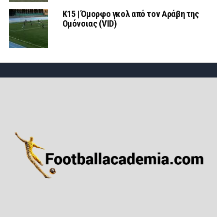
Κ15 | Όμορφο γκολ από τον Αράβη της
Ομόνοιας (VID)