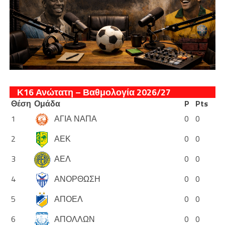
Κ16 Ανώτατη – Βαθμολογία 2026/27
Θέση
Ομάδα
P
Pts
1
ΑΓΙΑ ΝΑΠΑ
0
0
2
ΑΕΚ
0
0
3
ΑΕΛ
0
0
4
ΑΝΟΡΘΩΣΗ
0
0
5
ΑΠΟΕΛ
0
0
6
ΑΠΟΛΛΩΝ
0
0