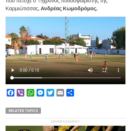
που πέτυχε ο 15χρονος ποδοσφαιριστής της
Καρμιώτισσας,
Ανδρέας Κωμοδρόμος.
Facebook
Viber
WhatsApp
Messenger
Twitter
Email
Μοιραστείτε
RELATED TOPICS
ADVERTISEMENT