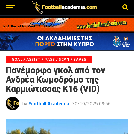
GOAL / ASSIST / PASS / SCAN / SAVES
Πανέμορφο γκολ από τον
Ανδρέα Κωμοδρόμο της
Καρμιώτισσας Κ16 (VID)
by
Football Academia
30/10/2025 09:56