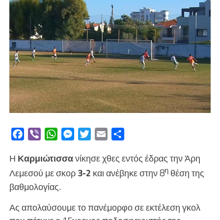
Facebook
Viber
WhatsApp
Messenger
Twitter
Email
Μοιραστείτε
Η
Καρμιώτισσα
νίκησε χθες εντός έδρας την Άρη
η
Λεμεσού με σκορ
3-2
και ανέβηκε στην 8
θέση της
βαθμολογίας.
Ας απολαύσουμε το πανέμορφο σε εκτέλεση γκολ