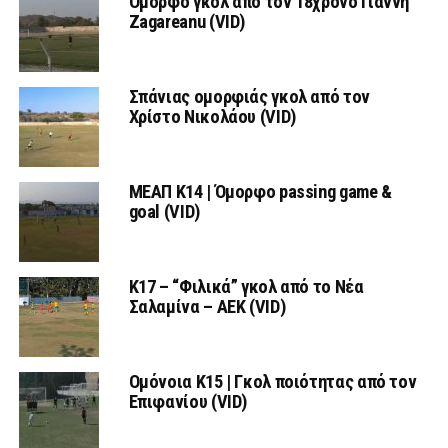
Όμορφο γκολ από τον 18χρονο Γιάννη
Zagareanu (VID)
Σπάνιας ομορφιάς γκολ από τον
Χρίστο Νικολάου (VID)
ΜΕΑΠ Κ14 | Όμορφο passing game &
goal (VID)
K17 – “Φιλικά” γκολ από το Νέα
Σαλαμίνα – ΑΕΚ (VID)
Ομόνοια Κ15 | Γκολ ποιότητας από τον
Επιφανίου (VID)