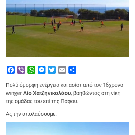
Facebook
Viber
WhatsApp
Messenger
Twitter
Email
Μοιραστείτε
Πολύ όμορφη ενέργεια και ασίστ από τον 16χρονο
winger
Λίο Χατζηνικολάου
, βοηθώντας στη νίκη
της ομάδας του επί της Πάφου.
Ας την απολαύσουμε.