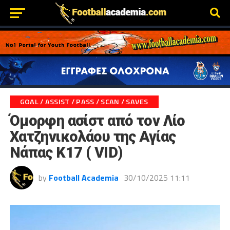
GOAL / ASSIST / PASS / SCAN / SAVES
Όμορφη ασίστ από τον Λίο
Χατζηνικολάου της Αγίας
Νάπας Κ17 ( VID)
by
Football Academia
30/10/2025 11:11