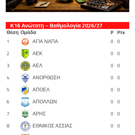
Κ16 Ανώτατη – Βαθμολογία 2026/27
Θέση
Ομάδα
P
Pts
1
ΑΓΙΑ ΝΑΠΑ
0
0
2
ΑΕΚ
0
0
3
ΑΕΛ
0
0
4
ΑΝΟΡΘΩΣΗ
0
0
5
ΑΠΟΕΛ
0
0
6
ΑΠΟΛΛΩΝ
0
0
7
ΑΡΗΣ
0
0
8
ΕΘΝΙΚΟΣ ΑΣΣΙΑΣ
0
0