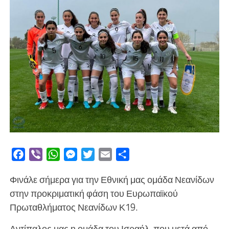
Facebook
Viber
WhatsApp
Messenger
Twitter
Email
Μοιραστείτε
Φινάλε σήμερα για την Εθνική μας ομάδα Νεανίδων
στην προκριματική φάση του Ευρωπαϊκού
Πρωταθλήματος Νεανίδων Κ19.
Αντίπαλος μας η ομάδα του Ισραήλ, που μετά από