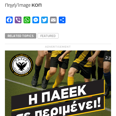
Πηγή/Image
ΚΟΠ
Facebook
Viber
WhatsApp
Messenger
Twitter
Email
Μοιραστείτε
RELATED TOPICS
FEATURED
ADVERTISEMENT