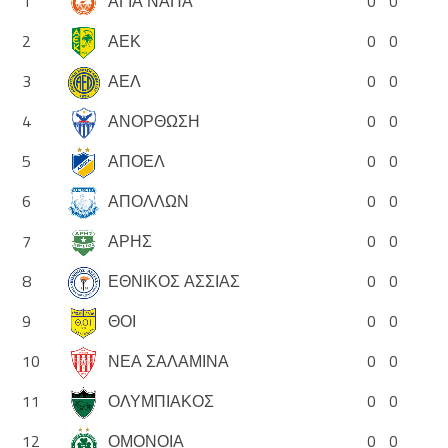
1
ΑΓΙΑ ΝΑΠΑ
0
0
2
ΑΕΚ
0
0
3
ΑΕΛ
0
0
4
ΑΝΟΡΘΩΣΗ
0
0
5
ΑΠΟΕΛ
0
0
6
ΑΠΟΛΛΩΝ
0
0
7
ΑΡΗΣ
0
0
8
ΕΘΝΙΚΟΣ ΑΣΣΙΑΣ
0
0
9
ΘΟΙ
0
0
10
ΝΕΑ ΣΑΛΑΜΙΝΑ
0
0
11
ΟΛΥΜΠΙΑΚΟΣ
0
0
12
ΟΜΟΝΟΙΑ
0
0