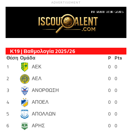
ADVERTISEMENT
Κ19 | Βαθμολογία 2025/26
Θέση
Ομάδα
P
Pts
1
ΑΕΚ
0
0
2
ΑΕΛ
0
0
3
ΑΝΟΡΘΩΣΗ
0
0
4
ΑΠΟΕΛ
0
0
5
ΑΠΟΛΛΩΝ
0
0
6
ΑΡΗΣ
0
0