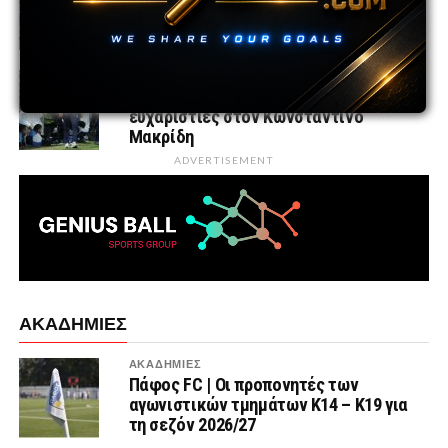
Λιθουανία και την Ιαπωνία στην Κύπρο
πριν τις επίσημες υποχρεώσεις
ΕΘΝΙΚΕΣ ΟΜΑΔΕΣ
ΚΟΠ | Λύση της συνεργασίας και
ευχαριστίες στον Κωνσταντίνο
Μακρίδη
ADVERTISEMENT
ΑΚΑΔΗΜΙΕΣ
ΑΚΑΔΗΜΙΕΣ
Πάφος FC | Οι προπονητές των
αγωνιστικών τμημάτων Κ14 – Κ19 για
τη σεζόν 2026/27