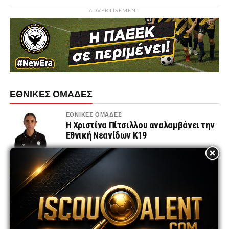
ADVERTISEMENT
ΕΘΝΙΚΕΣ ΟΜΑΔΕΣ
ΕΘΝΙΚΕΣ ΟΜΑΔΕΣ
Η Χριστίνα Πίτσιλλου αναλαμβάνει την
Εθνική Νεανίδων Κ19
ΕΘΝΙΚΕΣ ΟΜΑΔΕΣ
Το πρόγραμμα των Εθνικών ομάδων
Κ21, Κ19 και Κ17 για το φθινόπωρο του
2026
ΕΘΝΙΚΕΣ ΟΜΑΔΕΣ
Εθνική K17 | Φιλικοί αγώνες στη