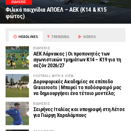
ΕΙΔΗΣΕΙΣ
Φιλικά παιχνίδια ΑΠΟΕΛ – ΑΕΚ (Κ14 & Κ15
φώτος)
HEADLINES
TRENDING
VIDEOS
ΕΙΔΗΣΕΙΣ
AEK Λάρνακας | Οι προπονητές των
αγωνιστικών τμημάτων Κ14 – Κ19 για τη
σεζόν 2026/27
FOOTBALL WITH A VIEW
Δορυφορικές Ακαδημίες σε επίπεδο
Grassroots | Μπορεί το ποδόσφαιρό μας
να δημιουργήσει ένα τέτοιο μοντέλο;
ΕΙΔΗΣΕΙΣ
Σειρήνες Ιταλίας και υπογραφή στη Λέτσε
για Γιώργη Χαραλάμπους