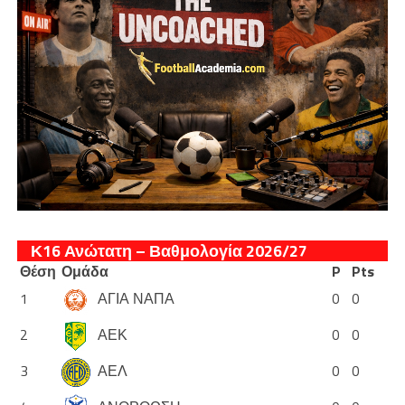
Κ16 Ανώτατη – Βαθμολογία 2026/27
Θέση
Ομάδα
P
Pts
1
ΑΓΙΑ ΝΑΠΑ
0
0
2
ΑΕΚ
0
0
3
ΑΕΛ
0
0