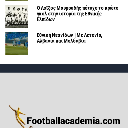
Ο Λοϊζος Μαυρουδής πέτυχε το πρώτο
γκολ στην ιστορία της Εθνικής
Ελπίδων
Εθνική Νεανίδων | Mε Λετονία,
Αλβανία και Μολδαβία