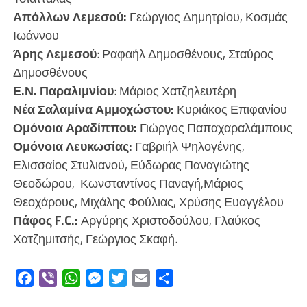
Απόλλων Λεμεσού:
Γεώργιος Δημητρίου, Κοσμάς
Ιωάννου
Άρης Λεμεσού
: Ραφαήλ Δημοσθένους, Σταύρος
Δημοσθένους
Ε.Ν. Παραλιμνίου
: Μάριος Χατζηλευτέρη
Νέα Σαλαμίνα Αμμοχώστου:
Κυριάκος Επιφανίου
Ομόνοια Αραδίππου:
Γιώργος Παπαχαραλάμπους
Ομόνοια Λευκωσίας:
Γαβριήλ Ψηλογένης,
Ελισσαίος Στυλιανού, Εύδωρας Παναγιώτης
Θεοδώρου, Κωνσταντίνος Παναγή,Μάριος
Θεοχάρους, Μιχάλης Φούλιας, Χρύσης Ευαγγέλου
Πάφος F.C.:
Αργύρης Χριστοδούλου, Γλαύκος
Χατζημιτσής, Γεώργιος Σκαφή.
Facebook
Viber
WhatsApp
Messenger
Twitter
Email
Μοιραστείτε