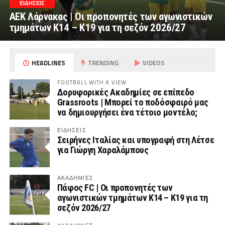
ΕΙΔΗΣΕΙΣ
AEK Λάρνακας | Οι προπονητές των αγωνιστικών
τμημάτων Κ14 – Κ19 για τη σεζόν 2026/27
HEADLINES
TRENDING
VIDEOS
FOOTBALL WITH A VIEW
Δορυφορικές Ακαδημίες σε επίπεδο
Grassroots | Μπορεί το ποδόσφαιρό μας
να δημιουργήσει ένα τέτοιο μοντέλο;
ΕΙΔΗΣΕΙΣ
Σειρήνες Ιταλίας και υπογραφή στη Λέτσε
για Γιώργη Χαραλάμπους
ΑΚΑΔΗΜΙΕΣ
Πάφος FC | Οι προπονητές των
αγωνιστικών τμημάτων Κ14 – Κ19 για τη
σεζόν 2026/27