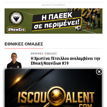
ADVERTISEMENT
ΕΘΝΙΚΕΣ ΟΜΑΔΕΣ
ΕΘΝΙΚΕΣ ΟΜΑΔΕΣ
Η Χριστίνα Πίτσιλλου αναλαμβάνει την
Εθνική Νεανίδων Κ19
ΕΘΝΙΚΕΣ ΟΜΑΔΕΣ
Το πρόγραμμα των Εθνικών ομάδων
Κ21, Κ19 και Κ17 για το φθινόπωρο του
2026
ΕΘΝΙΚΕΣ ΟΜΑΔΕΣ
Εθνική K17 | Φιλικοί αγώνες στη