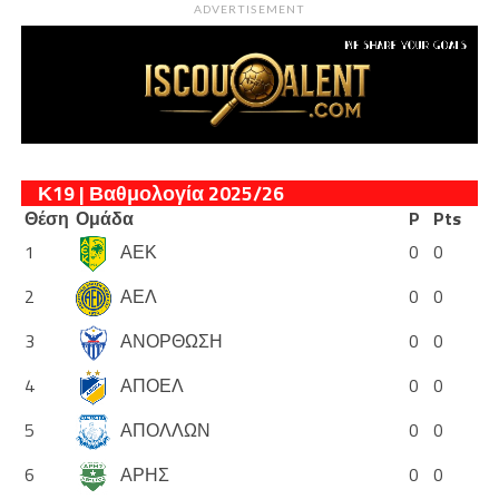
ADVERTISEMENT
Κ19 | Βαθμολογία 2025/26
Θέση
Ομάδα
P
Pts
1
ΑΕΚ
0
0
2
ΑΕΛ
0
0
3
ΑΝΟΡΘΩΣΗ
0
0
4
ΑΠΟΕΛ
0
0
5
ΑΠΟΛΛΩΝ
0
0
6
ΑΡΗΣ
0
0