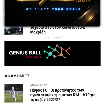
Λιθουανία και την Ιαπωνία στην Κύπρο
πριν τις επίσημες υποχρεώσεις
ΕΘΝΙΚΕΣ ΟΜΑΔΕΣ
ΚΟΠ | Λύση της συνεργασίας και
ευχαριστίες στον Κωνσταντίνο
Μακρίδη
ADVERTISEMENT
ΑΚΑΔΗΜΙΕΣ
ΑΚΑΔΗΜΙΕΣ
Πάφος FC | Οι προπονητές των
αγωνιστικών τμημάτων Κ14 – Κ19 για
τη σεζόν 2026/27