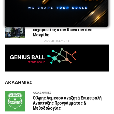
Λιθουανία και την Ιαπωνία στην Κύπρο
πριν τις επίσημες υποχρεώσεις
ΕΘΝΙΚΕΣ ΟΜΑΔΕΣ
ΚΟΠ | Λύση της συνεργασίας και
ευχαριστίες στον Κωνσταντίνο
Μακρίδη
ADVERTISEMENT
ΑΚΑΔΗΜΙΕΣ
ΑΚΑΔΗΜΙΕΣ
Ο Άρης Λεμεσού αναζητά Επικεφαλή
Ανάπτυξης Προγράμματος &
Μεθοδολογίας