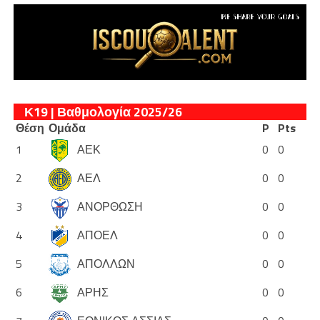
Κ19 | Βαθμολογία 2025/26
Θέση
Ομάδα
P
Pts
1
ΑΕΚ
0
0
2
ΑΕΛ
0
0
3
ΑΝΟΡΘΩΣΗ
0
0
4
ΑΠΟΕΛ
0
0
5
ΑΠΟΛΛΩΝ
0
0
6
ΑΡΗΣ
0
0