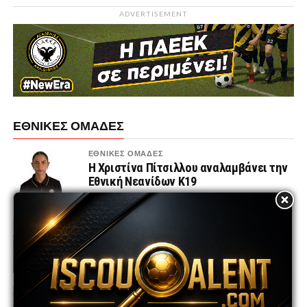
ADVERTISEMENT
ΕΘΝΙΚΕΣ ΟΜΑΔΕΣ
ΕΘΝΙΚΕΣ ΟΜΑΔΕΣ
Η Χριστίνα Πίτσιλλου αναλαμβάνει την
Εθνική Νεανίδων Κ19
ΕΘΝΙΚΕΣ ΟΜΑΔΕΣ
Το πρόγραμμα των Εθνικών ομάδων
Κ21, Κ19 και Κ17 για το φθινόπωρο του
2026
ΕΘΝΙΚΕΣ ΟΜΑΔΕΣ
Εθνική K17 | Φιλικοί αγώνες στη