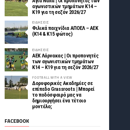
Αγία Νάπα | Οι προπονητές των
αγωνιστικών τμημάτων Κ14 –
Κ19 για τη σεζόν 2026/27
ΕΙΔΗΣΕΙΣ
Φιλικά παιχνίδια ΑΠΟΕΛ – ΑΕΚ
(Κ14 & Κ15 φώτος)
ΕΙΔΗΣΕΙΣ
AEK Λάρνακας | Οι προπονητές
των αγωνιστικών τμημάτων
Κ14 – Κ19 για τη σεζόν 2026/27
FOOTBALL WITH A VIEW
Δορυφορικές Ακαδημίες σε
επίπεδο Grassroots | Μπορεί
το ποδόσφαιρό μας να
δημιουργήσει ένα τέτοιο
μοντέλο;
FACEBOOK