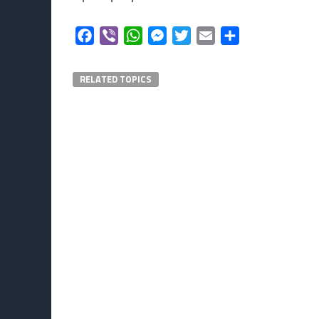
Facebook
Viber
WhatsApp
Messenger
Twitter
Email
Μοιραστείτε
RELATED TOPICS