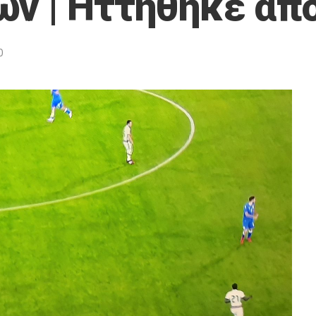
ων | Ηττήθηκε απ
0