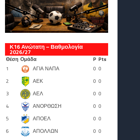
Κ16 Ανώτατη – Βαθμολογία
2026/27
Θέση
Ομάδα
P
Pts
1
ΑΓΙΑ ΝΑΠΑ
0
0
2
ΑΕΚ
0
0
3
ΑΕΛ
0
0
4
ΑΝΟΡΘΩΣΗ
0
0
5
ΑΠΟΕΛ
0
0
6
ΑΠΟΛΛΩΝ
0
0