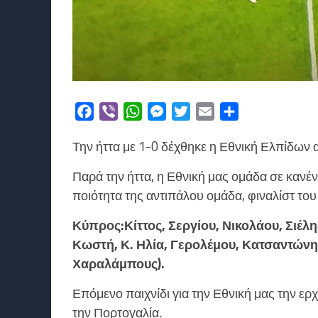
Facebook
Viber
WhatsApp
Messenger
Twitter
Email
Μοιραστείτε
Την ήττα με 1-0 δέχθηκε η Εθνική Ελπίδων α
Παρά την ήττα, η Εθνική μας ομάδα σε κανέν
ποιότητα της αντιπάλου ομάδα, φιναλίστ του
Κύπρος:Κίττος, Σεργίου, Νικολάου, Σιέλ
Κωστή, Κ. Ηλία, Γερολέμου, Κατσαντώνη
Χαραλάμπους).
Επόμενο παιχνίδι για την Εθνική μας την ερχ
την Πορτογαλία.