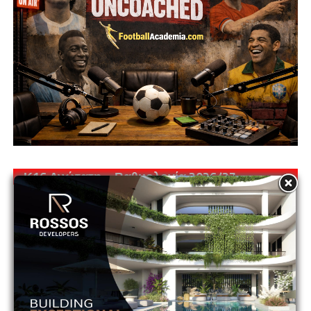
Κ16 Ανώτατη – Βαθμολογία 2026/27
Θέση
Ομάδα
P
Pts
1
ΑΓΙΑ ΝΑΠΑ
0
0
2
ΑΕΚ
0
0
3
ΑΕΛ
0
0
4
ΑΝΟΡΘΩΣΗ
0
0