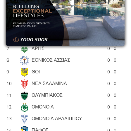
3
ΑΕΛ
0
0
4
ΑΝΟΡΘΩΣΗ
0
0
5
ΑΠΟΕΛ
0
0
6
ΑΠΟΛΛΩΝ
0
0
7
ΑΡΗΣ
0
0
8
ΕΘΝΙΚΟΣ ΑΣΣΙΑΣ
0
0
9
ΘΟΙ
0
0
10
ΝΕΑ ΣΑΛΑΜΙΝΑ
0
0
11
ΟΛΥΜΠΙΑΚΟΣ
0
0
12
ΟΜΟΝΟΙΑ
0
0
13
ΟΜΟΝΟΙΑ ΑΡΑΔΙΠΠΟΥ
0
0
14
ΠΑΦΟΣ
0
0