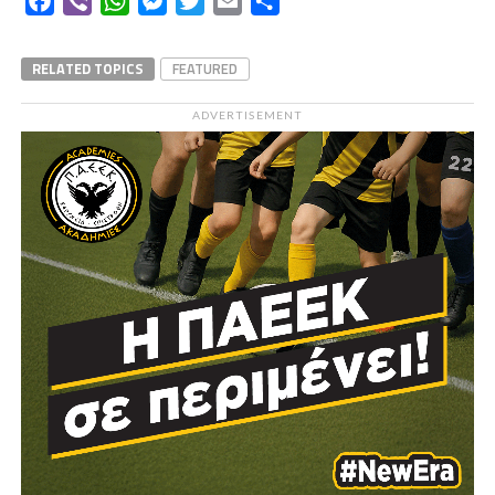
Facebook
Viber
WhatsApp
Messenger
Twitter
Email
Μοιραστείτε
RELATED TOPICS
FEATURED
ADVERTISEMENT