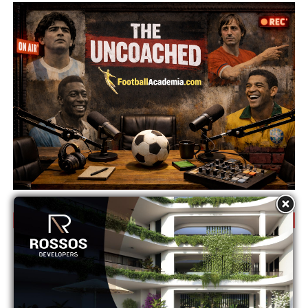
Κ16 Ανώτατη – Βαθμολογία 2026/27
Θέση
Ομάδα
P
Pts
1
ΑΓΙΑ ΝΑΠΑ
0
0
2
ΑΕΚ
0
0