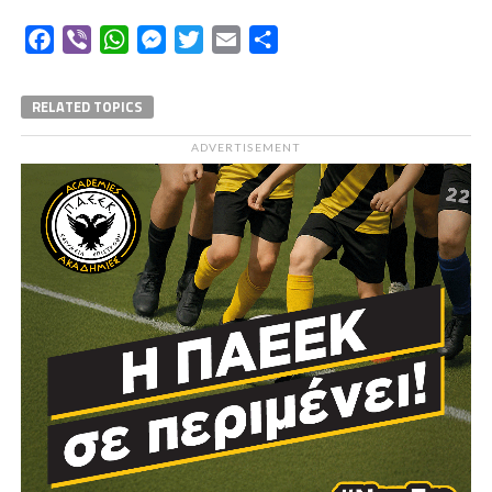
Facebook
Viber
WhatsApp
Messenger
Twitter
Email
Μοιραστείτε
RELATED TOPICS
ADVERTISEMENT