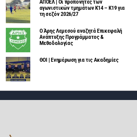
ΑΠΟΕΛ | Οι προπονητές των
αγωνιστικών τμημάτων Κ14 – Κ19 για
τη σεζόν 2026/27
Ο Άρης Λεμεσού αναζητά Επικεφαλή
Ανάπτυξης Προγράμματος &
Μεθοδολογίας
ΘΟΙ | Ενημέρωση για τις Ακαδημίες