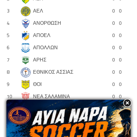
3
ΑΕΛ
0
0
4
ΑΝΟΡΘΩΣΗ
0
0
5
ΑΠΟΕΛ
0
0
6
ΑΠΟΛΛΩΝ
0
0
7
ΑΡΗΣ
0
0
8
ΕΘΝΙΚΟΣ ΑΣΣΙΑΣ
0
0
9
ΘΟΙ
0
0
10
ΝΕΑ ΣΑΛΑΜΙΝΑ
0
0
11
ΟΛΥΜΠΙΑΚΟΣ
0
0
12
ΟΜΟΝΟΙΑ
0
0
13
ΟΜΟΝΟΙΑ ΑΡΑΔΙΠΠΟΥ
0
0