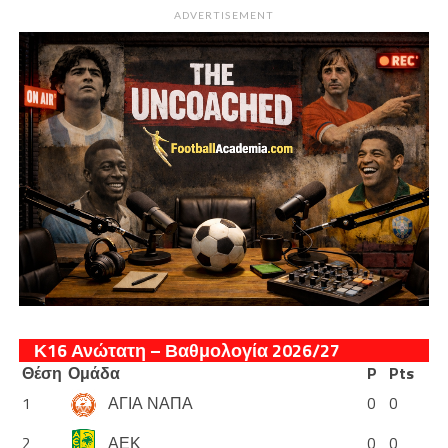
ADVERTISEMENT
Κ16 Ανώτατη – Βαθμολογία 2026/27
Θέση
Ομάδα
P
Pts
1
ΑΓΙΑ ΝΑΠΑ
0
0
2
ΑΕΚ
0
0