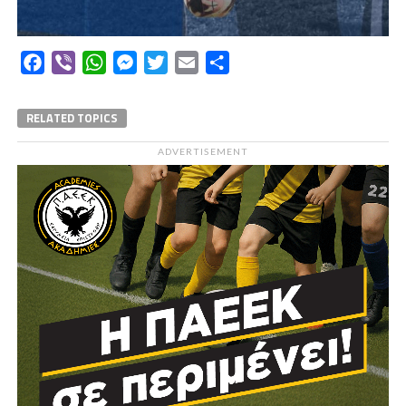
Facebook
Viber
WhatsApp
Messenger
Twitter
Email
Μοιραστείτε
RELATED TOPICS
ADVERTISEMENT