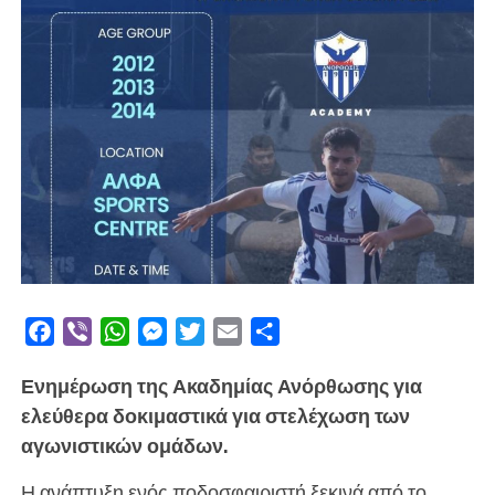
Facebook
Viber
WhatsApp
Messenger
Twitter
Email
Μοιραστείτε
Ενημέρωση της Ακαδημίας Ανόρθωσης για
ελεύθερα δοκιμαστικά για στελέχωση των
αγωνιστικών ομάδων.
Η ανάπτυξη ενός ποδοσφαιριστή ξεκινά από το