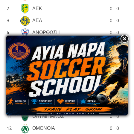
2
ΑΕΚ
0
0
3
ΑΕΛ
0
0
4
ΑΝΟΡΘΩΣΗ
0
0
5
ΑΠΟΕΛ
0
0
6
ΑΠΟΛΛΩΝ
0
0
7
ΑΡΗΣ
0
0
8
ΕΘΝΙΚΟΣ ΑΣΣΙΑΣ
0
0
9
ΘΟΙ
0
0
10
ΝΕΑ ΣΑΛΑΜΙΝΑ
0
0
11
ΟΛΥΜΠΙΑΚΟΣ
0
0
12
ΟΜΟΝΟΙΑ
0
0