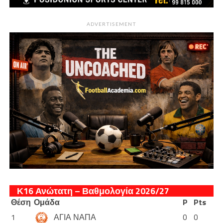
ADVERTISEMENT
Κ16 Ανώτατη – Βαθμολογία 2026/27
Θέση
Ομάδα
P
Pts
1
ΑΓΙΑ ΝΑΠΑ
0
0