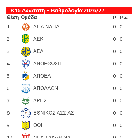
Κ16 Ανώτατη – Βαθμολογία 2026/27
Θέση
Ομάδα
P
Pts
1
ΑΓΙΑ ΝΑΠΑ
0
0
2
ΑΕΚ
0
0
3
ΑΕΛ
0
0
4
ΑΝΟΡΘΩΣΗ
0
0
5
ΑΠΟΕΛ
0
0
6
ΑΠΟΛΛΩΝ
0
0
7
ΑΡΗΣ
0
0
8
ΕΘΝΙΚΟΣ ΑΣΣΙΑΣ
0
0
9
ΘΟΙ
0
0
10
ΝΕΑ ΣΑΛΑΜΙΝΑ
0
0