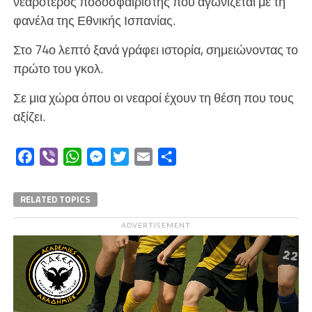
νεαρότερος ποδοσφαιριστής που αγωνίζεται με τη
φανέλα της Εθνικής Ισπανίας.
Στο 74ο λεπτό ξανά γράφει ιστορία, σημειώνοντας το
πρώτο του γκολ.
Σε μια χώρα όπου οι νεαροί έχουν τη θέση που τους
αξίζει.
Facebook
Viber
WhatsApp
Messenger
Twitter
Email
Μοιραστείτε
RELATED TOPICS
ADVERTISEMENT