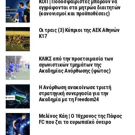
ΚΟΠ | Ποδοσφαιριστές μπορούν να
εγγράφονται στα μητρώα διαιτητών
(κανονισμοί και προϋποθέσεις)
Οι τρεις (3) Κύπριοι της ΑΕΚ Αθηνών
Κ17
ΚΛΙΚΣ από την προετοιμασία των
αγωνιστικών τμημάτων της
Ακαδημίας Ανόρθωσης (φώτος)
Η Ανόρθωση ανακοίνωσε τριετή
στρατηγική συνεργασία για την
Ακαδημία με τη Freedom24
Μελίνος Κάη | Ο 16χρονος της Πάφος
FC που ζει το ευρωπαϊκό όνειρο