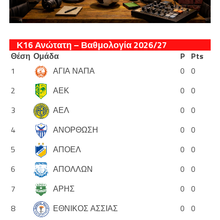
Κ16 Ανώτατη – Βαθμολογία 2026/27
Θέση
Ομάδα
P
Pts
1
ΑΓΙΑ ΝΑΠΑ
0
0
2
ΑΕΚ
0
0
3
ΑΕΛ
0
0
4
ΑΝΟΡΘΩΣΗ
0
0
5
ΑΠΟΕΛ
0
0
6
ΑΠΟΛΛΩΝ
0
0
7
ΑΡΗΣ
0
0
8
ΕΘΝΙΚΟΣ ΑΣΣΙΑΣ
0
0