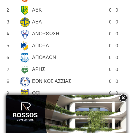
2
ΑΕΚ
0
0
3
ΑΕΛ
0
0
4
ΑΝΟΡΘΩΣΗ
0
0
5
ΑΠΟΕΛ
0
0
6
ΑΠΟΛΛΩΝ
0
0
7
ΑΡΗΣ
0
0
8
ΕΘΝΙΚΟΣ ΑΣΣΙΑΣ
0
0
9
ΘΟΙ
0
0
10
ΝΕΑ ΣΑΛΑΜΙΝΑ
0
0
11
ΟΛΥΜΠΙΑΚΟΣ
0
0
12
ΟΜΟΝΟΙΑ
0
0