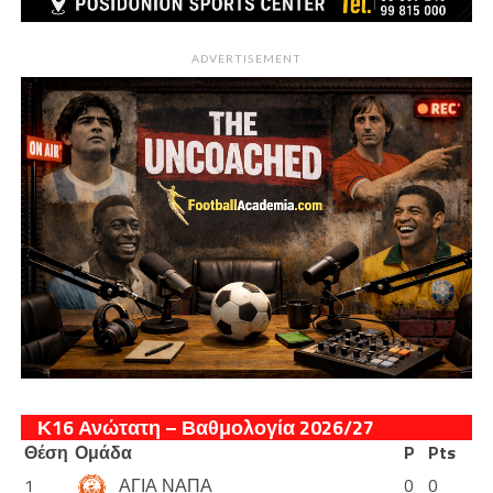
ADVERTISEMENT
Κ16 Ανώτατη – Βαθμολογία 2026/27
Θέση
Ομάδα
P
Pts
1
ΑΓΙΑ ΝΑΠΑ
0
0