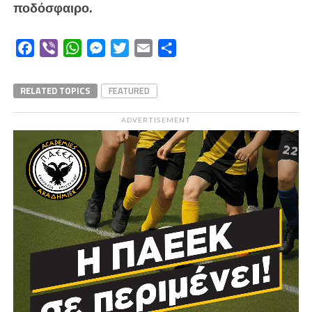
ποδόσφαιρο.
Facebook
Viber
WhatsApp
Messenger
Twitter
Email
Μοιραστείτε
RELATED TOPICS
FEATURED
ADVERTISEMENT