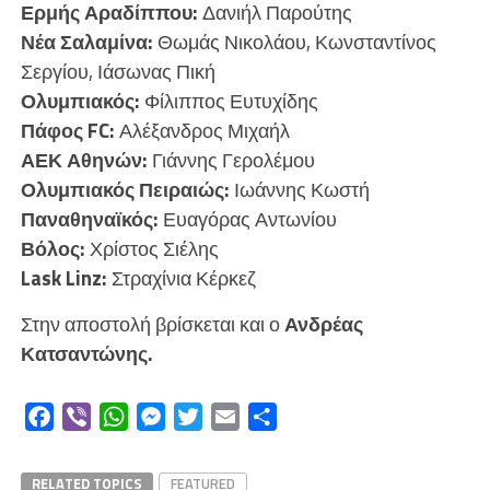
Ερμής Αραδίππου:
Δανιήλ Παρούτης
Νέα Σαλαμίνα:
Θωμάς Νικολάου, Κωνσταντίνος
Σεργίου, Ιάσωνας Πική
Ολυμπιακός:
Φίλιππος Ευτυχίδης
Πάφος FC:
Αλέξανδρος Μιχαήλ
ΑΕΚ Αθηνών:
Γιάννης Γερολέμου
Ολυμπιακός Πειραιώς:
Ιωάννης Κωστή
Παναθηναϊκός:
Ευαγόρας Αντωνίου
Βόλος:
Χρίστος Σιέλης
Lask Linz:
Στραχίνια Κέρκεζ
Στην αποστολή βρίσκεται και ο
Ανδρέας
Κατσαντώνης.
Facebook
Viber
WhatsApp
Messenger
Twitter
Email
Μοιραστείτε
RELATED TOPICS
FEATURED