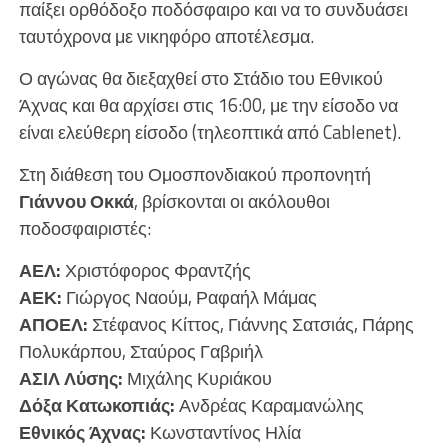
παίξει ορθόδοξο ποδόσφαιρο και να το συνδυάσει
ταυτόχρονα με νικηφόρο αποτέλεσμα.
Ο αγώνας θα διεξαχθεί στο Στάδιο του Εθνικού
Άχνας και θα αρχίσει στις 16:00, με την είσοδο να
είναι ελεύθερη είσοδο (τηλεοπτικά από Cablenet).
Στη διάθεση του Ομοσπονδιακού προπονητή
Γιάννου Οκκά
, βρίσκονται οι ακόλουθοι
ποδοσφαιριστές:
ΑΕΛ:
Χριστόφορος Φραντζής
ΑΕΚ:
Γιώργος Ναούμ, Ραφαήλ Μάμας
ΑΠΟΕΛ:
Στέφανος Κίττος, Γιάννης Σατσιάς, Πάρης
Πολυκάρπου, Σταύρος Γαβριήλ
ΑΣΙΛ Λύσης:
Μιχάλης Κυριάκου
Δόξα Κατωκοπιάς:
Ανδρέας Καραμανώλης
Εθνικός Άχνας:
Κωνσταντίνος Ηλία