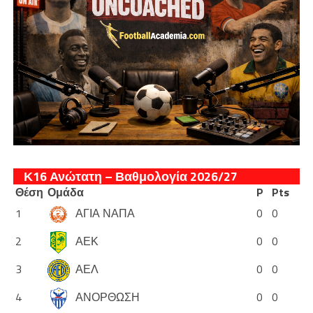
Κ16 Ανώτατη – Βαθμολογία 2026/27
Θέση
Ομάδα
P
Pts
1
ΑΓΙΑ ΝΑΠΑ
0
0
2
ΑΕΚ
0
0
3
ΑΕΛ
0
0
4
ΑΝΟΡΘΩΣΗ
0
0