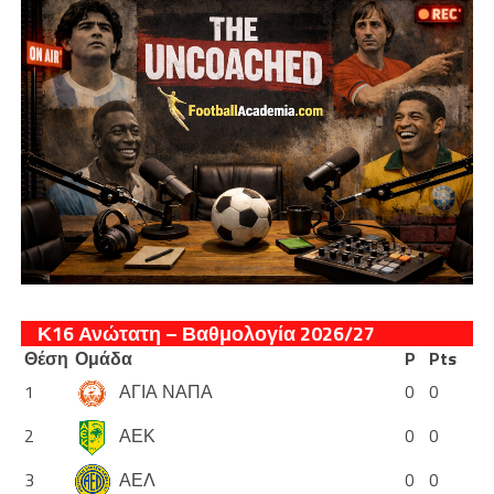
Κ16 Ανώτατη – Βαθμολογία 2026/27
Θέση
Ομάδα
P
Pts
1
ΑΓΙΑ ΝΑΠΑ
0
0
2
ΑΕΚ
0
0
3
ΑΕΛ
0
0