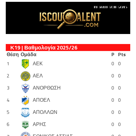
Κ19 | Βαθμολογία 2025/26
Θέση
Ομάδα
P
Pts
1
ΑΕΚ
0
0
2
ΑΕΛ
0
0
3
ΑΝΟΡΘΩΣΗ
0
0
4
ΑΠΟΕΛ
0
0
5
ΑΠΟΛΛΩΝ
0
0
6
ΑΡΗΣ
0
0