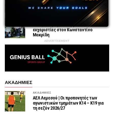
Λιθουανία και την Ιαπωνία στην Κύπρο
πριν τις επίσημες υποχρεώσεις
ΕΘΝΙΚΕΣ ΟΜΑΔΕΣ
ΚΟΠ | Λύση της συνεργασίας και
ευχαριστίες στον Κωνσταντίνο
Μακρίδη
ADVERTISEMENT
ΑΚΑΔΗΜΙΕΣ
ΑΚΑΔΗΜΙΕΣ
ΑΕΛ Λεμεσού | Οι προπονητές των
αγωνιστικών τμημάτων Κ14 – Κ19 για
τη σεζόν 2026/27