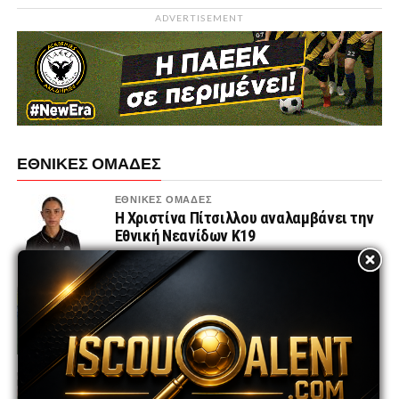
ADVERTISEMENT
ΕΘΝΙΚΕΣ ΟΜΑΔΕΣ
ΕΘΝΙΚΕΣ ΟΜΑΔΕΣ
Η Χριστίνα Πίτσιλλου αναλαμβάνει την
Εθνική Νεανίδων Κ19
ΕΘΝΙΚΕΣ ΟΜΑΔΕΣ
Το πρόγραμμα των Εθνικών ομάδων
Κ21, Κ19 και Κ17 για το φθινόπωρο του
2026
ΕΘΝΙΚΕΣ ΟΜΑΔΕΣ
Εθνική K17 | Φιλικοί αγώνες στη