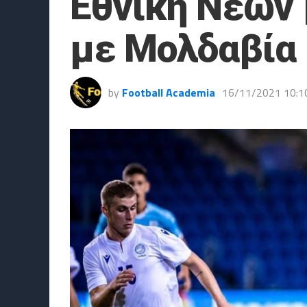
Εθνική Νέων 
με Μολδαβία
by
Football Academia
16/11/2021 10:1