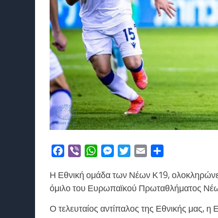
Facebook
Viber
WhatsApp
Messenger
Twitter
Email
Μοιραστείτε
Η Εθνική ομάδα των Νέων Κ19, ολοκληρώνει
όμιλο του Ευρωπαϊκού Πρωταθλήματος Νέων 
Ο τελευταίος αντίπαλος της Εθνικής μας, η