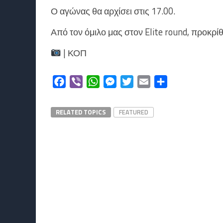
Ο αγώνας θα αρχίσει στις 17.00.
Από τον όμιλο μας στον Elite round, προκρί
| ΚΟΠ
Facebook
Viber
WhatsApp
Messenger
Twitter
Email
Μοιραστείτε
RELATED TOPICS
FEATURED