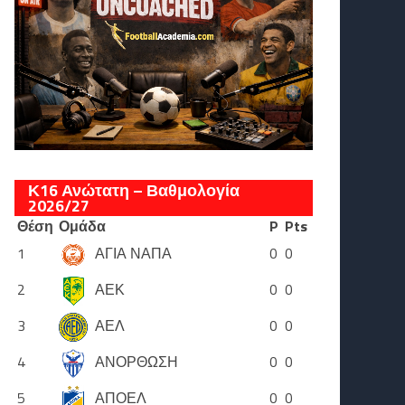
Κ16 Ανώτατη – Βαθμολογία
2026/27
Θέση
Ομάδα
P
Pts
1
ΑΓΙΑ ΝΑΠΑ
0
0
2
ΑΕΚ
0
0
3
ΑΕΛ
0
0
4
ΑΝΟΡΘΩΣΗ
0
0
5
ΑΠΟΕΛ
0
0