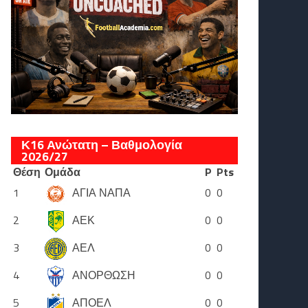
Κ16 Ανώτατη – Βαθμολογία
2026/27
Θέση
Ομάδα
P
Pts
1
ΑΓΙΑ ΝΑΠΑ
0
0
2
ΑΕΚ
0
0
3
ΑΕΛ
0
0
4
ΑΝΟΡΘΩΣΗ
0
0
5
ΑΠΟΕΛ
0
0