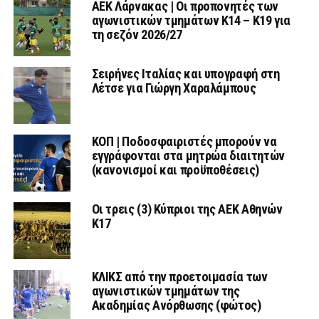
AEK Λάρνακας | Οι προπονητές των
αγωνιστικών τμημάτων Κ14 – Κ19 για
τη σεζόν 2026/27
Σειρήνες Ιταλίας και υπογραφή στη
Λέτσε για Γιώργη Χαραλάμπους
ΚΟΠ | Ποδοσφαιριστές μπορούν να
εγγράφονται στα μητρώα διαιτητών
(κανονισμοί και προϋποθέσεις)
Οι τρεις (3) Κύπριοι της ΑΕΚ Αθηνών
Κ17
ΚΛΙΚΣ από την προετοιμασία των
αγωνιστικών τμημάτων της
Ακαδημίας Ανόρθωσης (φώτος)