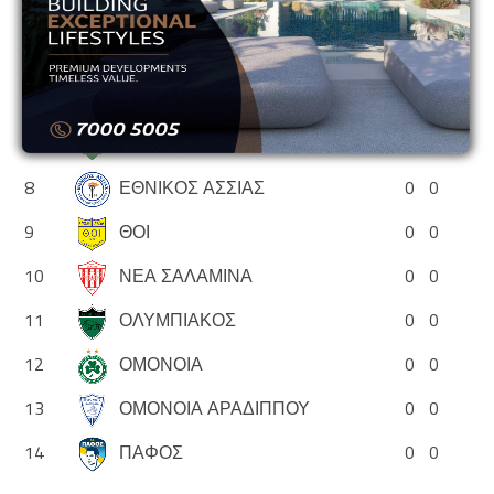
4
ΑΝΟΡΘΩΣΗ
0
0
5
ΑΠΟΕΛ
0
0
6
ΑΠΟΛΛΩΝ
0
0
7
ΑΡΗΣ
0
0
8
ΕΘΝΙΚΟΣ ΑΣΣΙΑΣ
0
0
9
ΘΟΙ
0
0
10
ΝΕΑ ΣΑΛΑΜΙΝΑ
0
0
11
ΟΛΥΜΠΙΑΚΟΣ
0
0
12
ΟΜΟΝΟΙΑ
0
0
13
ΟΜΟΝΟΙΑ ΑΡΑΔΙΠΠΟΥ
0
0
14
ΠΑΦΟΣ
0
0