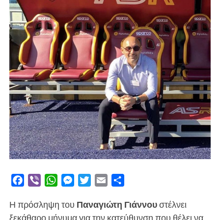
Facebook
Viber
WhatsApp
Messenger
Twitter
Email
Μοιραστείτε
Η πρόσληψη του
Παναγιώτη Γιάννου
στέλνει
ξεκάθαρο μήνυμα για την κατεύθυνση που θέλει να