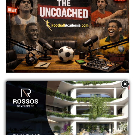
Κ16 Ανώτατη – Βαθμολογία 2026/27
Θέση
Ομάδα
P
Pts
1
ΑΓΙΑ ΝΑΠΑ
0
0
2
ΑΕΚ
0
0
3
ΑΕΛ
0
0