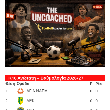
Κ16 Ανώτατη – Βαθμολογία 2026/27
Θέση
Ομάδα
P
Pts
1
ΑΓΙΑ ΝΑΠΑ
0
0
2
ΑΕΚ
0
0