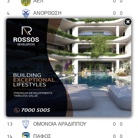
3
ΑΕΛ
0
0
4
ΑΝΟΡΘΩΣΗ
0
0
5
ΑΠΟΕΛ
0
0
6
ΑΠΟΛΛΩΝ
0
0
7
ΑΡΗΣ
0
0
8
ΕΘΝΙΚΟΣ ΑΣΣΙΑΣ
0
0
9
ΘΟΙ
0
0
10
ΝΕΑ ΣΑΛΑΜΙΝΑ
0
0
11
ΟΛΥΜΠΙΑΚΟΣ
0
0
12
ΟΜΟΝΟΙΑ
0
0
13
ΟΜΟΝΟΙΑ ΑΡΑΔΙΠΠΟΥ
0
0
14
ΠΑΦΟΣ
0
0