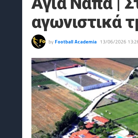
Αγία Νάπα | Σ
αγωνιστικά τ
by
Football Academia
13/06/2026 13:2