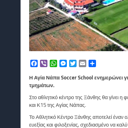
Facebook
Viber
WhatsApp
Messenger
Twitter
Email
Μοιραστείτε
Η Αγία Νάπα Soccer School ενημερώνει γ
τμημάτων.
Στο αθλητικό κέντρο της Ξάνθης θα γίνει η
και Κ15 της Αγίας Νάπας.
Το Αθλητικό Κέντρο Ξάνθης αποτελεί έναν 
ευεξίας και φιλοξενίας, σχεδιασμένο να καλ