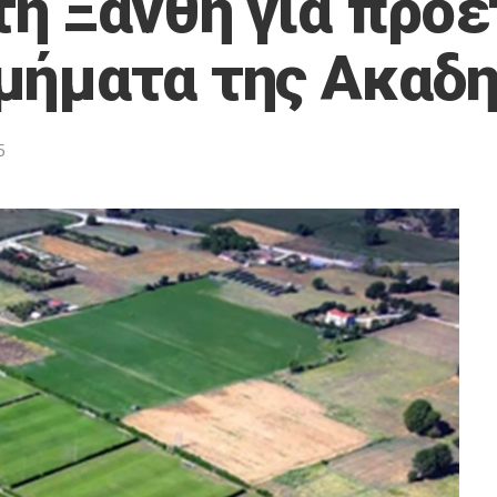
τη Ξάνθη για προε
μήματα της Ακαδη
6