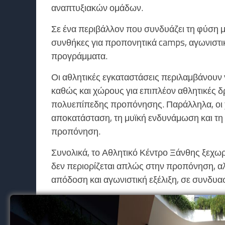
αναπτυξιακών ομάδων.
Σε ένα περιβάλλον που συνδυάζει τη φύση μ
συνθήκες για προπονητικά camps, αγωνιστικ
προγράμματα.
Οι αθλητικές εγκαταστάσεις περιλαμβάνο
καθώς και χώρους για επιπλέον αθλητικές δ
πολυεπίπεδης προπόνησης. Παράλληλα, οι χ
αποκατάσταση, τη μυϊκή ενδυνάμωση και τη σ
προπόνηση.
Συνολικά, το Αθλητικό Κέντρο Ξάνθης ξεχω
δεν περιορίζεται απλώς στην προπόνηση, αλ
απόδοση και αγωνιστική εξέλιξη, σε συνδυα
Facebook
Viber
WhatsApp
Messenger
Twitter
Email
Μοιραστείτε