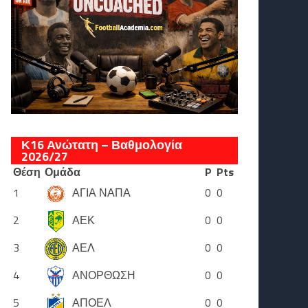
Κ16 Ανώτατη – Βαθμολογία
2026/27
Θέση
Ομάδα
P
Pts
1
ΑΓΙΑ ΝΑΠΑ
0
0
2
ΑΕΚ
0
0
3
ΑΕΛ
0
0
4
ΑΝΟΡΘΩΣΗ
0
0
5
ΑΠΟΕΛ
0
0