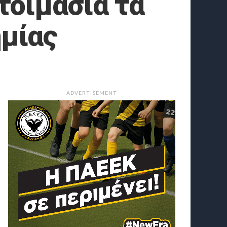
τοιμασία τα
μίας
ADVERTISEMENT