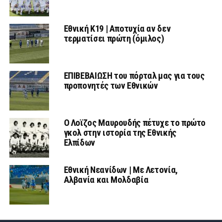
Εθνική Κ19 | Αποτυχία αν δεν
τερματίσει πρώτη (όμιλος)
ΕΠΙΒΕΒΑΙΩΣΗ του πόρταλ μας για τους
προπονητές των Εθνικών
Ο Λοϊζος Μαυρουδής πέτυχε το πρώτο
γκολ στην ιστορία της Εθνικής
Ελπίδων
Εθνική Νεανίδων | Mε Λετονία,
Αλβανία και Μολδαβία