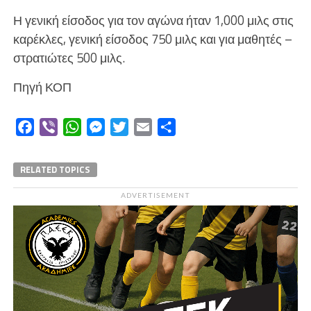
Η γενική είσοδος για τον αγώνα ήταν 1,000 μιλς στις
καρέκλες, γενική είσοδος 750 μιλς και για μαθητές –
στρατιώτες 500 μιλς.
Πηγή ΚΟΠ
Facebook
Viber
WhatsApp
Messenger
Twitter
Email
Μοιραστείτε
RELATED TOPICS
ADVERTISEMENT