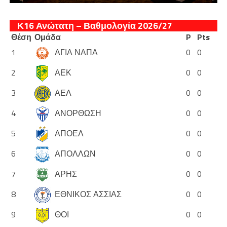
Κ16 Ανώτατη – Βαθμολογία 2026/27
Θέση
Ομάδα
P
Pts
1
ΑΓΙΑ ΝΑΠΑ
0
0
2
ΑΕΚ
0
0
3
ΑΕΛ
0
0
4
ΑΝΟΡΘΩΣΗ
0
0
5
ΑΠΟΕΛ
0
0
6
ΑΠΟΛΛΩΝ
0
0
7
ΑΡΗΣ
0
0
8
ΕΘΝΙΚΟΣ ΑΣΣΙΑΣ
0
0
9
ΘΟΙ
0
0